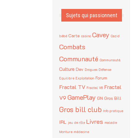
Sujets qui passionnent
Cavey
Carte
bébé
casino
Cazid
Combats
Communauté
Communauté.
Culture
Dev
Drogues
Défense
Forum
Equilibre
Exploitation
Fractal TV
Fractal
Fractal V8
GamePlay
V9
GN
Gros Bill
Gros bill club
Info pratique
Livres
IRL
jeu de rôle
maladie
Monture
médecine