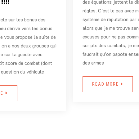
!!!
des équations jettent le di
règles. C’est le cas avec 
système de réputation par 
icle sur les bonus des
alors que je me trouve sa
peu dérivé vers les bonus
excuses pour ne pas comm
je vous propose la suite de
scripts des combats, je me 
k, on a nos deux groupes qui
faudrait qu’on papote ens
re sur la gueule avec
des armes
tit score de combat (dont
a question du véhicule
READ MORE
RE